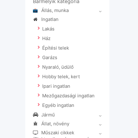
Bármelyik kategória
Állás, munka
Ingatlan
Lakás
Ház
Építési telek
Garázs
Nyaraló, üdülő
Hobby telek, kert
Ipari ingatlan
Mezőgazdasági ingatlan
Egyéb ingatlan
Jármű
Állat, növény
Műszaki cikkek