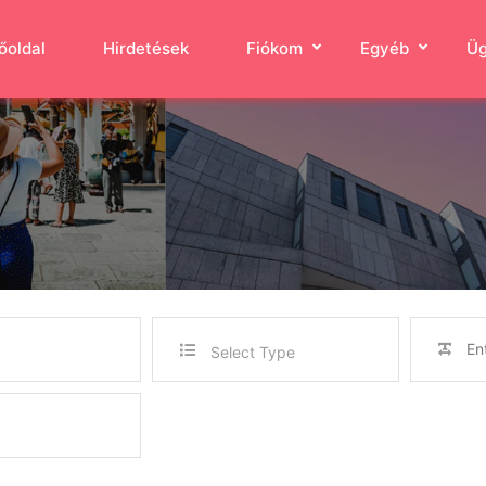
őoldal
Hirdetések
Fiókom
Egyéb
Üg
Select Type