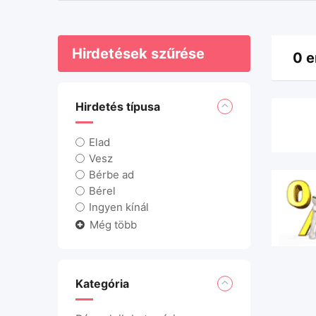
Hirdetések szűrése
0 e
Hirdetés típusa
Elad
Vesz
Bérbe ad
Bérel
Ingyen kínál
Még több
Kategória