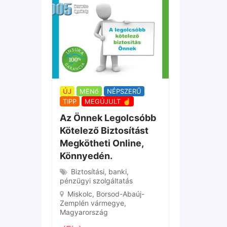
ÚJ
MENő
NÉPSZERŰ
ÚJ
MENő
TIPP
MEGÚJULT ☝
TIPP
MEGÚ
Az Önnek Legolcsóbb
Az Otthon
Kötelező Biztosítást
Pénzkeres
Megkötheti Online,
Legegysz
Könnyedén.
Működő M
Biztosítási, banki,
Internete
pénzügyi szolgáltatás
Bármelyik 
Miskolc
,
Borsod-Abaúj-
Bármelyik v
Zemplén vármegye
,
Magyarorszá
Magyarország
(Fix)