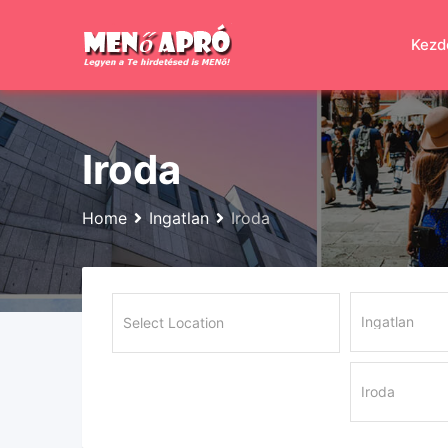
Skip
to
Kezd
content
Iroda
Home
Ingatlan
Iroda