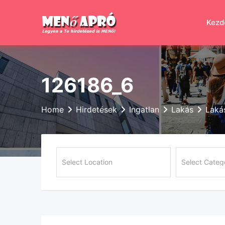
Skip
to
Kezd
content
126186_6
Home
Hirdetések
Ingatlan
Lakás
Laká