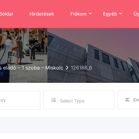
őoldal
Hirdetések
Fiókom
Egyéb
Üg
s eladó – 1 szoba – Miskolc
126186_6
Select Type