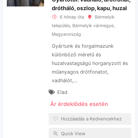
drótháló, oszlop, kapu, huzal
6 hónap óta
Bármelyik
település
,
Bármelyik vármegye
,
Magyarország
Gyártunk és forgalmazunk
különböző méretű és
huzalvastagságú horganyzott és
műanyagos drótfonatot,
vadhálót,…
Elad
Ár érdeklődés esetén
Hozzáadás a Kedvencekhez
Quick View