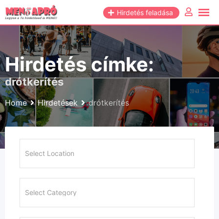
Skip
Hirdetés feladása
to
content
Hirdetés címke:
drótkerítés
Home
Hirdetések
drótkerítés