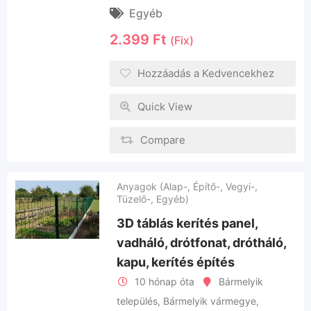
Egyéb
2.399
Ft
(Fix)
Hozzáadás a Kedvencekhez
Quick View
Compare
Anyagok (Alap-, Építő-, Vegyi-,
Tüzelő-, Egyéb)
3D táblás kerítés panel,
vadháló, drótfonat, drótháló,
kapu, kerítés építés
10 hónap óta
Bármelyik
település
,
Bármelyik vármegye
,