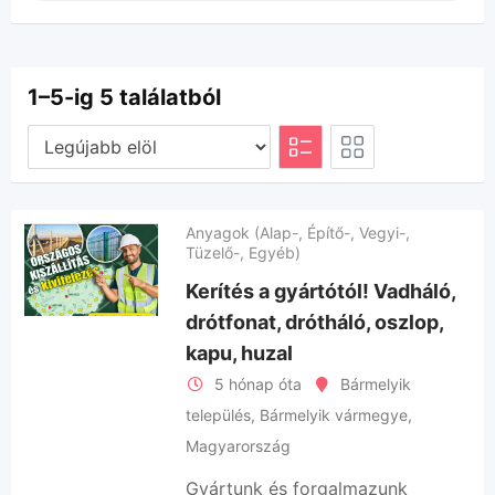
1–5-ig 5 találatból
Anyagok (Alap-, Építő-, Vegyi-,
Tüzelő-, Egyéb)
Kerítés a gyártótól! Vadháló,
drótfonat, drótháló, oszlop,
kapu, huzal
5 hónap óta
Bármelyik
település
,
Bármelyik vármegye
,
Magyarország
Gyártunk és forgalmazunk