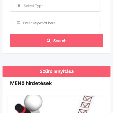
Select Type
Search
Szűrő lenyitása
MENő hirdetések