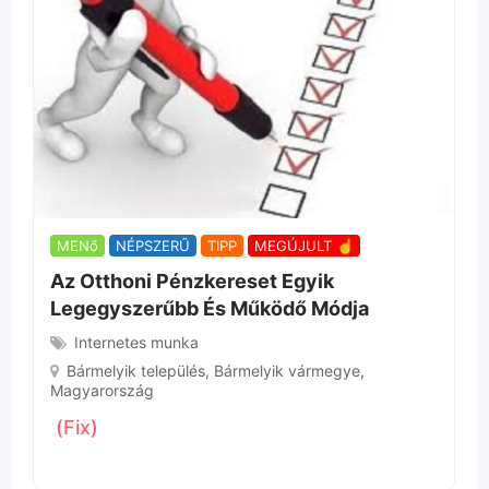
MENő
NÉPSZERŰ
TIPP
MEGÚJULT ☝
Az Otthoni Pénzkereset Egyik
Legegyszerűbb És Működő Módja
Internetes munka
Bármelyik település
,
Bármelyik vármegye
,
Magyarország
(Fix)