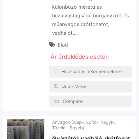
különböző méretű és
huzalvastagságú horganyzott és
műanyagos drótfonatot,
vadhálót,…
Elad
Ár érdeklődés esetén
Hozzáadás a Kedvencekhez
Quick View
Compare
Anyagok (Alap-, Építő-, Vegyi-,
Tüzelő-, Egyéb)
Gyártótól: vadháló, drótfonat,