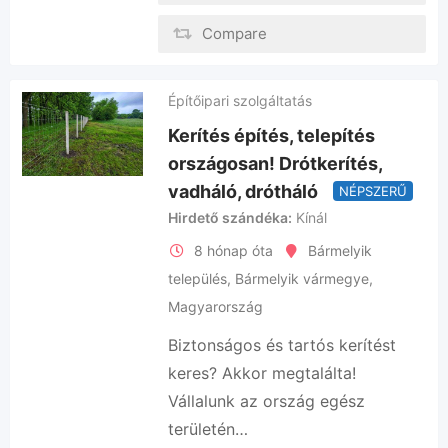
Compare
Építőipari szolgáltatás
Kerítés építés, telepítés
országosan! Drótkerítés,
vadháló, drótháló
NÉPSZERŰ
Hirdető szándéka
Kínál
8 hónap óta
Bármelyik
település
,
Bármelyik vármegye
,
Magyarország
Biztonságos és tartós kerítést
keres? Akkor megtalálta!
Vállalunk az ország egész
területén…