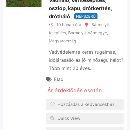
Vadháló, kerítésépítés,
oszlop, kapu, drótkerítés,
drótháló
NÉPSZERŰ
10 hónap óta
Bármelyik
település
,
Bármelyik vármegye
,
Magyarország
Vadvédelemre keres rugalmas,
időjárásálló és jó minőségű hálót?
Több mint 20 éves…
Elad
Ár érdeklődés esetén
Hozzáadás a Kedvencekhez
Quick View