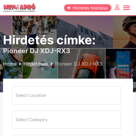
Skip
Hirdetés feladása
to
content
Hirdetés címke:
Pioneer DJ XDJ-RX3
Home
Hirdetések
Pioneer DJ XDJ-RX3