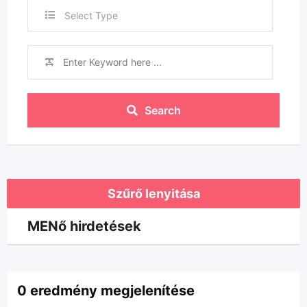
Select Type
Search
Szűrő lenyitása
MENő hirdetések
0 eredmény megjelenítése