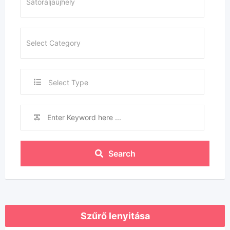
Select Type
Search
Szűrő lenyitása