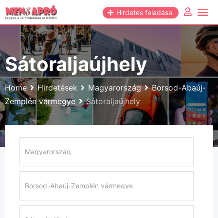
Skip
Hirdetés feladása
to
content
Sátoraljaújhely
Home
Hirdetések
Magyarország
Borsod-Abaúj-
Zemplén vármegye
Sátoraljaújhely