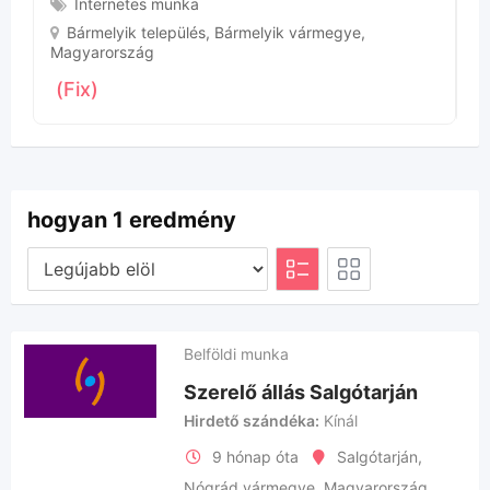
Internetes munka
Bármelyik település
,
Bármelyik vármegye
,
Magyarország
(Fix)
hogyan 1 eredmény
Belföldi munka
Szerelő állás Salgótarján
Hirdető szándéka
Kínál
9 hónap óta
Salgótarján
,
Nógrád vármegye
,
Magyarország