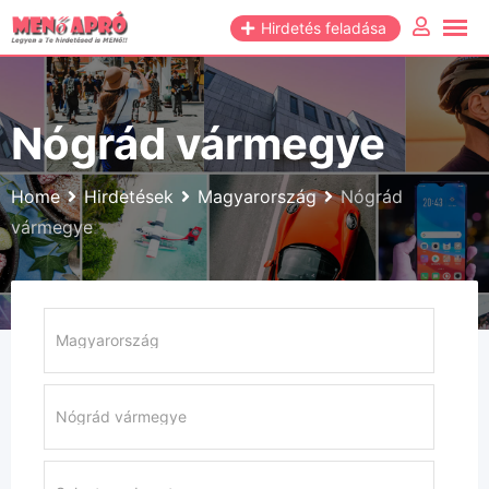
Skip
Hirdetés feladása
to
content
Nógrád vármegye
Home
Hirdetések
Magyarország
Nógrád
vármegye