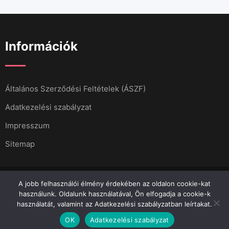
Információk
Általános Szerződési Feltételek (ÁSZF)
Adatkezelési szabályzat
Impresszum
Sitemap
A jobb felhasználói élmény érdekében az oldalon cookie-kat
használunk. Oldalunk használatával, Ön elfogadja a cookie-k
használatát, valamint az Adatkezelési szabályzatban leírtakat.
Minden jog fenntartva 2023.
Menő Apró
OK
Adatkezelési szabályzat