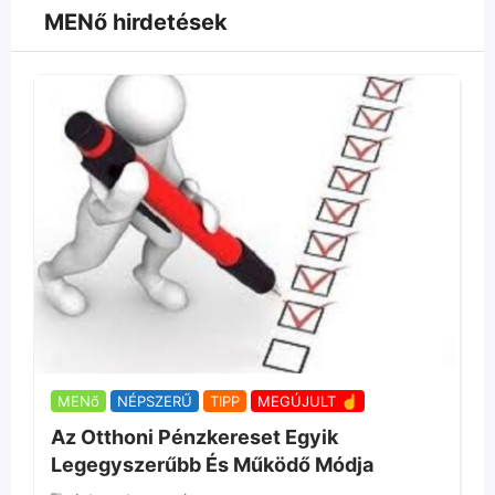
MENő hirdetések
A
B
K
M
(
MENő
NÉPSZERŰ
TIPP
MEGÚJULT ☝
Az Otthoni Pénzkereset Egyik
Legegyszerűbb És Működő Módja