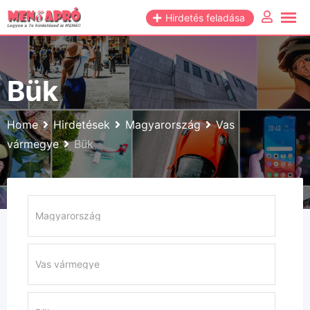
Skip
Hirdetés feladása
to
content
Bük
Home
Hirdetések
Magyarország
Vas
vármegye
Bük