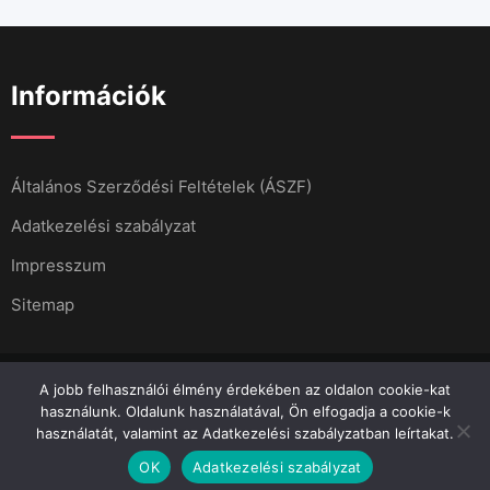
Információk
Általános Szerződési Feltételek (ÁSZF)
Adatkezelési szabályzat
Impresszum
Sitemap
A jobb felhasználói élmény érdekében az oldalon cookie-kat
használunk. Oldalunk használatával, Ön elfogadja a cookie-k
használatát, valamint az Adatkezelési szabályzatban leírtakat.
Minden jog fenntartva 2023.
Menő Apró
OK
Adatkezelési szabályzat