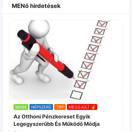
MENő hirdetések
MENő
NÉPSZERŰ
TIPP
MEGÚJULT ☝
Az Otthoni Pénzkereset Egyik
Legegyszerűbb És Működő Módja