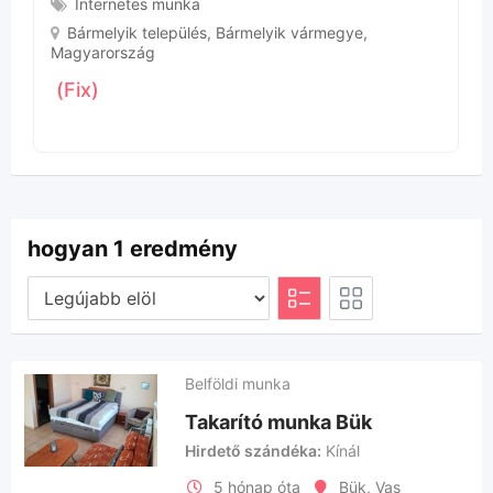
Internetes munka
Bármelyik település
,
Bármelyik vármegye
,
Magyarország
(Fix)
hogyan 1 eredmény
Belföldi munka
Takarító munka Bük
Hirdető szándéka
Kínál
5 hónap óta
Bük
,
Vas