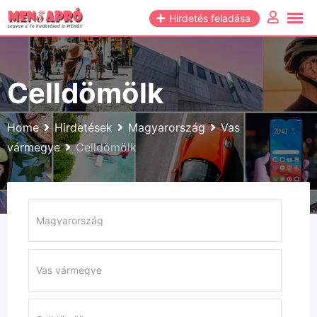
Skip
Hirdetés feladása
to
content
Celldömölk
Home
Hirdetések
Magyarország
Vas
vármegye
Celldömölk