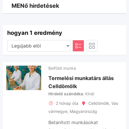
MENő hirdetések
hogyan 1 eredmény
Belföldi munka
Termelési munkatárs állás
Celldömölk
Hirdető szándéka
Kínál
2 hónap óta
Celldömölk
,
Vas
vármegye
,
Magyarország
Betanított munkásokat