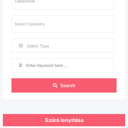
Select Type
Search
Szűrő lenyitása