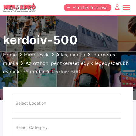
Skip
Hirdetés feladása
to
content
kerdoiv-500
Home
Hirdetések
Állás, munka
Internetes
munka
Az otthoni pénzkereset egyik legegyszerűbb
és működő módja
kerdoiv-500