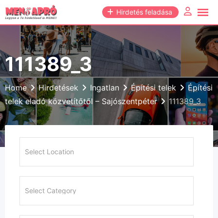
Skip
Hirdetés feladása
to
content
111389_3
Home
Hirdetések
Ingatlan
Építési telek
Építési
telek eladó közvetítőtől – Sajószentpéter
111389_3