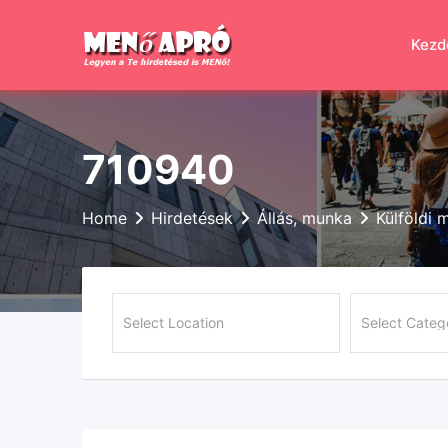
Skip
to
Kezd
content
710940
Home
Hirdetések
Állás, munka
Külföldi 