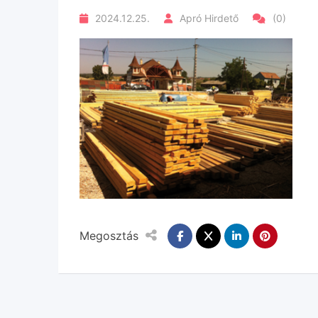
2024.12.25.
Apró Hirdető
(0)
Megosztás