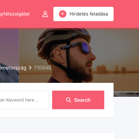
yfélszolgálat
Hirdetés feladása
Németország
710940
Search