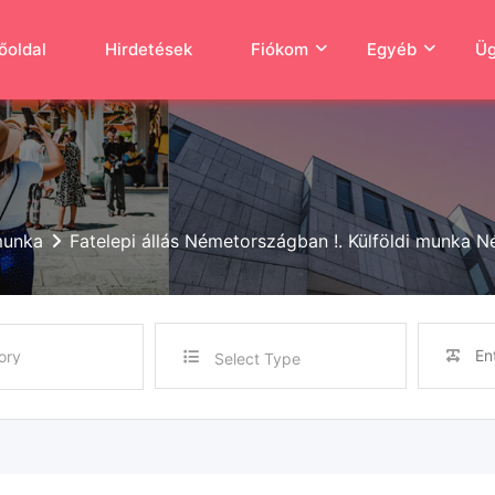
őoldal
Hirdetések
Fiókom
Egyéb
Üg
munka
Fatelepi állás Németországban !. Külföldi munka 
Select Type