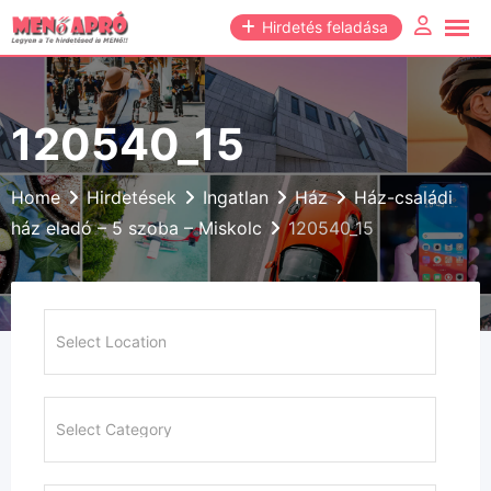
Skip
Hirdetés feladása
to
content
120540_15
Home
Hirdetések
Ingatlan
Ház
Ház-családi
ház eladó – 5 szoba – Miskolc
120540_15