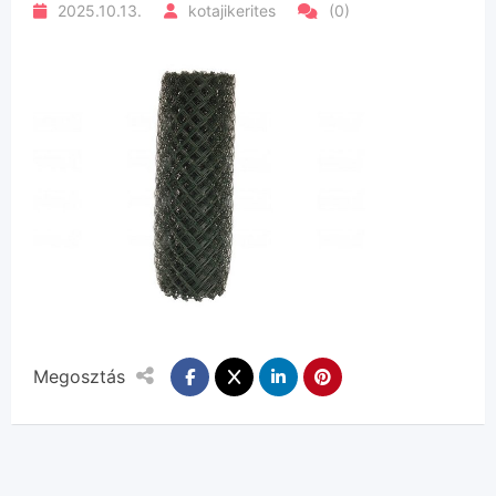
2025.10.13.
kotajikerites
(0)
Megosztás