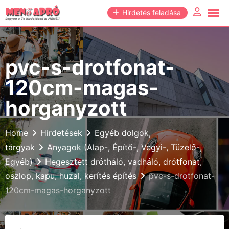
Skip
Hirdetés feladása
to
content
pvc-s-drotfonat-
120cm-magas-
horganyzott
Home
Hirdetések
Egyéb dolgok,
tárgyak
Anyagok (Alap-, Építő-, Vegyi-, Tüzelő-,
Egyéb)
Hegesztett drótháló, vadháló, drótfonat,
oszlop, kapu, huzal, kerítés építés
pvc-s-drotfonat-
120cm-magas-horganyzott