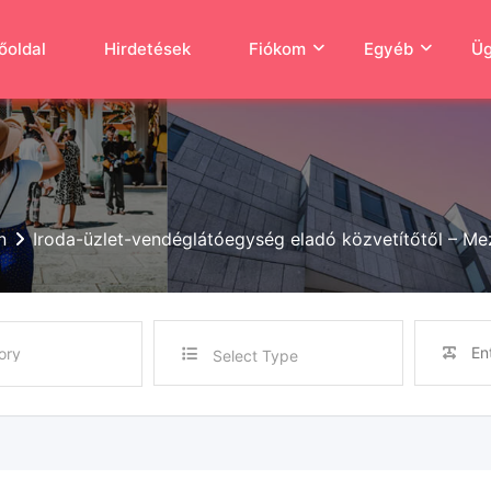
őoldal
Hirdetések
Fiókom
Egyéb
Üg
n
Iroda-üzlet-vendéglátóegység eladó közvetítőtől – M
Select Type