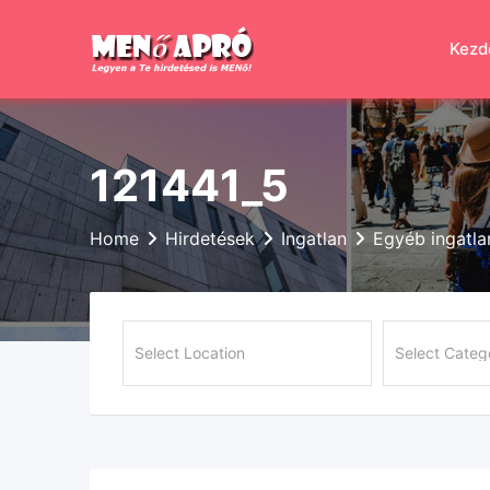
Skip
to
Kezd
content
121441_5
Home
Hirdetések
Ingatlan
Egyéb ingatla