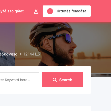
yfélszolgálat
Hirdetés feladása
ezőkövesd
121441_5
Search