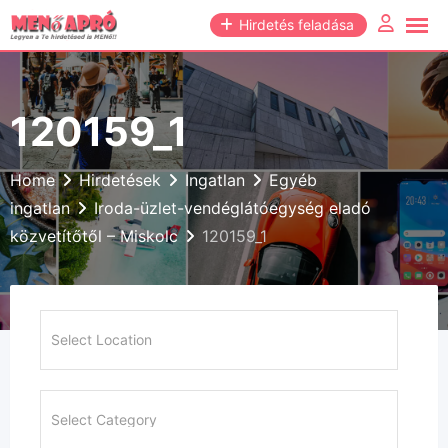
Skip
Hirdetés feladása
to
content
120159_1
Home
Hirdetések
Ingatlan
Egyéb
ingatlan
Iroda-üzlet-vendéglátóegység eladó
közvetítőtől – Miskolc
120159_1