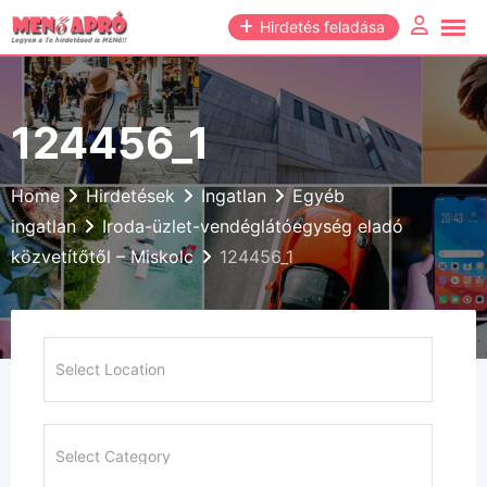
Skip
Hirdetés feladása
to
content
124456_1
Home
Hirdetések
Ingatlan
Egyéb
ingatlan
Iroda-üzlet-vendéglátóegység eladó
közvetítőtől – Miskolc
124456_1