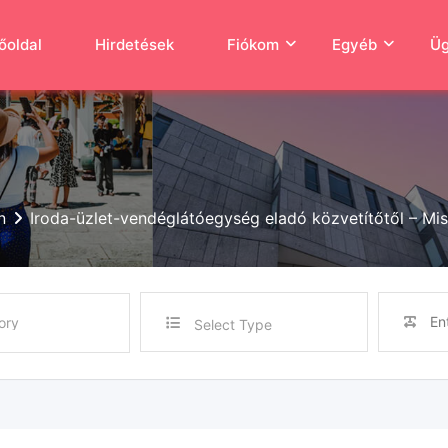
őoldal
Hirdetések
Fiókom
Egyéb
Üg
n
Iroda-üzlet-vendéglátóegység eladó közvetítőtől – Mi
Select Type