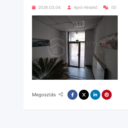
2026.03.04.
Apró Hirdető
(0)
Megosztás