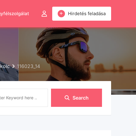
yfélszolgálat
Hirdetés feladása
skolc
116023_14
Search