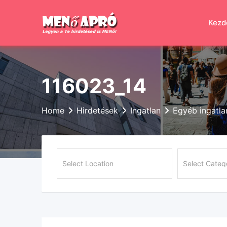
Skip
to
Kezd
content
116023_14
Home
Hirdetések
Ingatlan
Egyéb ingatla