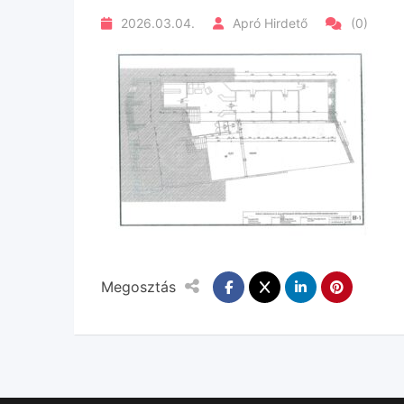
2026.03.04.
Apró Hirdető
(0)
Megosztás