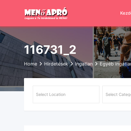
Skip
to
Kezd
content
116731_2
Home
Hirdetések
Ingatlan
Egyéb ingatla