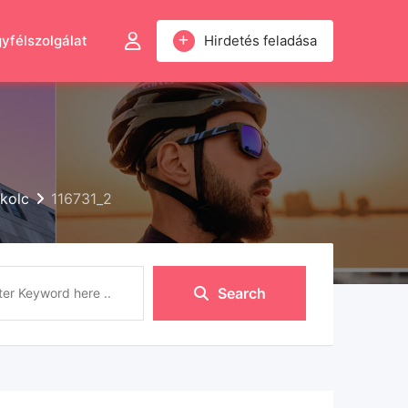
yfélszolgálat
Hirdetés feladása
skolc
116731_2
Search