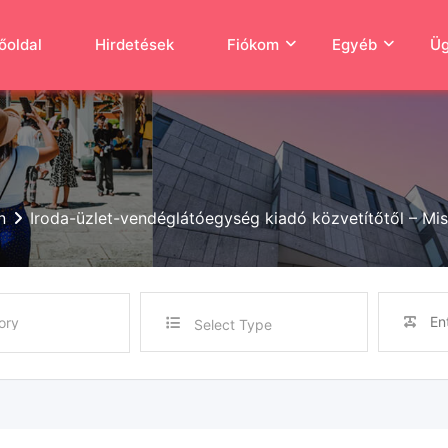
őoldal
Hirdetések
Fiókom
Egyéb
Üg
n
Iroda-üzlet-vendéglátóegység kiadó közvetítőtől – Mi
Select Type