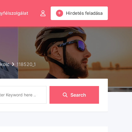
yfélszolgálat
Hirdetés feladása
skolc
118520_1
Search