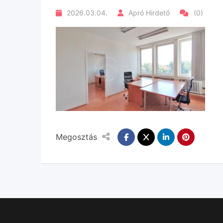
2026.03.04.
Apró Hirdető
(0)
Megosztás