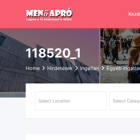
Skip
to
Kezd
content
118520_1
Home
Hirdetések
Ingatlan
Egyéb ingatla