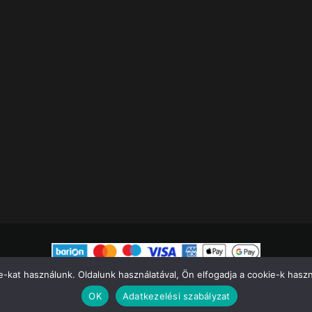
-kat használunk. Oldalunk használatával, Ön elfogadja a cookie-k használ
Minden jog fenntartva 2023.
Menő Apró
OK
Adatkezelési szabályzat