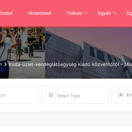
őoldal
Hirdetések
Fiókom
Egyéb
Üg
n
Iroda-üzlet-vendéglátóegység kiadó közvetítőtől – Mi
Select Type