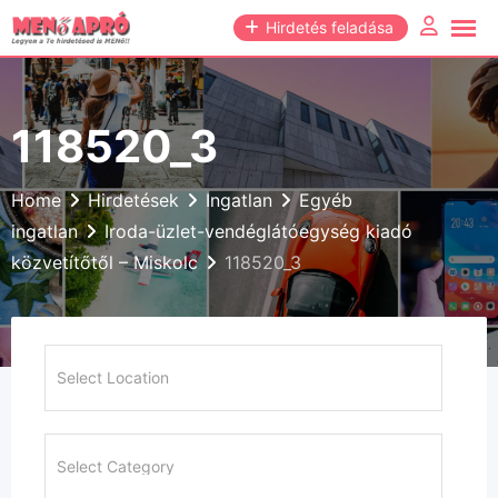
Skip
Hirdetés feladása
to
content
118520_3
Home
Hirdetések
Ingatlan
Egyéb
ingatlan
Iroda-üzlet-vendéglátóegység kiadó
közvetítőtől – Miskolc
118520_3