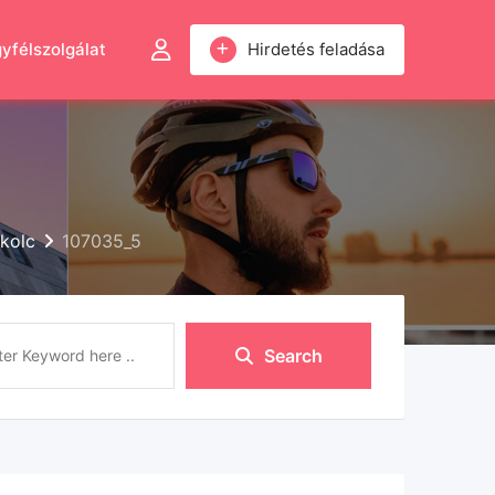
yfélszolgálat
Hirdetés feladása
skolc
107035_5
Search