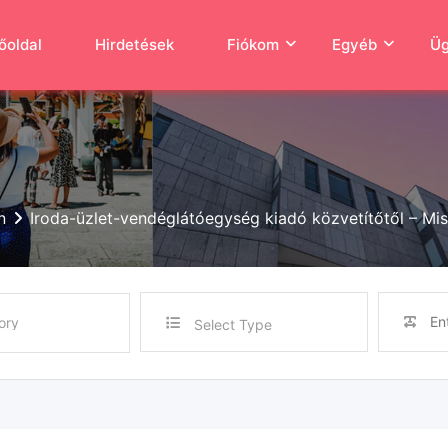
őoldal
Hirdetések
Fiókom
Egyéb
Üg
n
Iroda-üzlet-vendéglátóegység kiadó közvetítőtől – Mi
Select Type