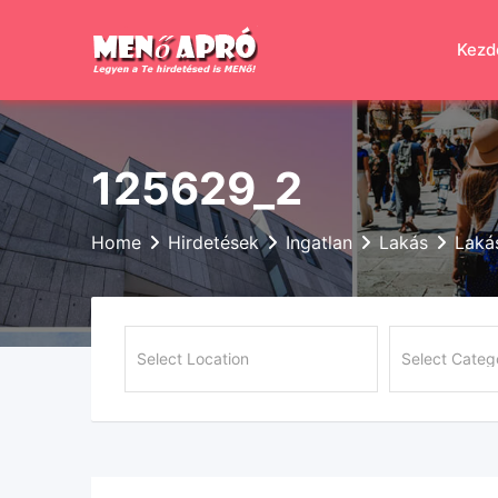
Skip
to
Kezd
content
125629_2
Home
Hirdetések
Ingatlan
Lakás
Laká