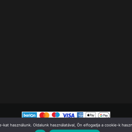
-kat használunk. Oldalunk használatával, Ön elfogadja a cookie-k használ
Minden jog fenntartva 2023.
Menő Apró