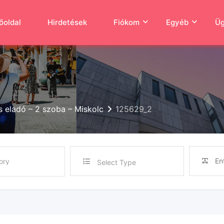
őoldal
Hirdetések
Fiókom
Egyéb
Üg
s eladó – 2 szoba – Miskolc
125629_2
Select Type