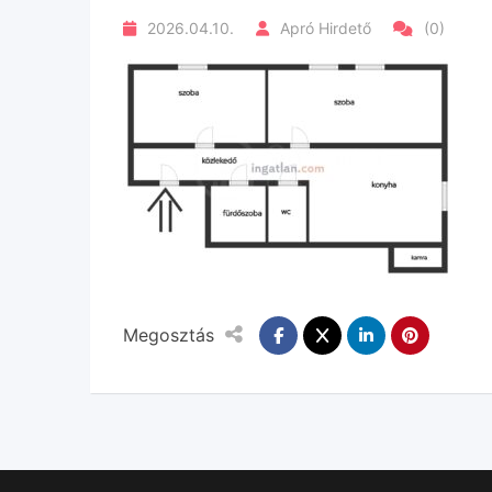
2026.04.10.
Apró Hirdető
(0)
Megosztás