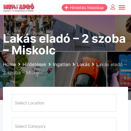
Skip
Hirdetés feladása
to
content
Lakás eladó – 2 szoba
– Miskolc
Home
Hirdetések
Ingatlan
Lakás
Lakás eladó –
2 szoba – Miskolc