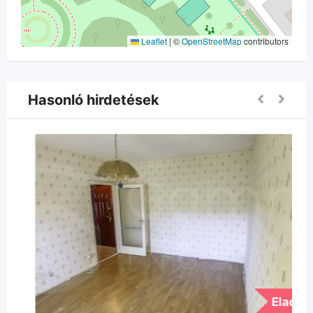
Leaflet
|
©
OpenStreetMap
contributors
Hasonló hirdetések
Elad