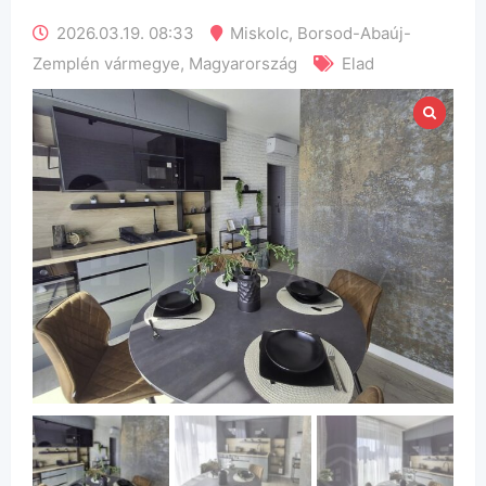
2026.03.19. 08:33
Miskolc
,
Borsod-Abaúj-
Zemplén vármegye
,
Magyarország
Elad