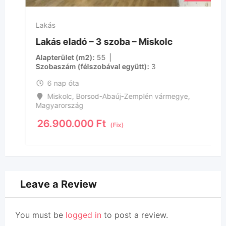
Lakás
Lakás eladó – 3 szoba – Miskolc
Alapterület (m2)
55
Szobaszám (félszobával együtt)
3
6 nap óta
Miskolc
,
Borsod-Abaúj-Zemplén vármegye
,
Magyarország
26.900.000
Ft
(Fix)
Leave a Review
You must be
logged in
to post a review.