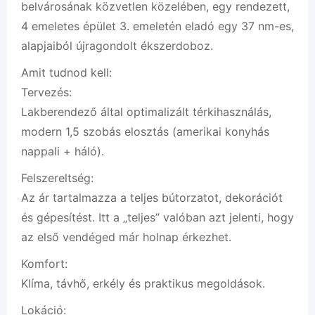
belvárosának közvetlen közelében, egy rendezett,
4 emeletes épület 3. emeletén eladó egy 37 nm-es,
alapjaiból újragondolt ékszerdoboz.
Amit tudnod kell:
Tervezés:
Lakberendező által optimalizált térkihasználás,
modern 1,5 szobás elosztás (amerikai konyhás
nappali + háló).
Felszereltség:
Az ár tartalmazza a teljes bútorzatot, dekorációt
és gépesítést. Itt a „teljes” valóban azt jelenti, hogy
az első vendéged már holnap érkezhet.
Komfort:
Klíma, távhő, erkély és praktikus megoldások.
Lokáció: