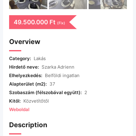
49.500.000
Ft
(Fix)
Overview
Category:
Lakás
Hirdető neve:
Szarka Adrienn
Elhelyezkedés:
Belföldi ingatlan
Alapterület (m2):
37
Szobaszám (félszobával együtt):
2
Kitől:
Közvetítőtől
Weboldal
Description