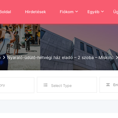
őoldal
Hirdetések
Fiókom
Egyéb
Üg
ő
Nyaraló-üdülő-hétvégi ház eladó – 2 szoba – Miskolc
Select Type