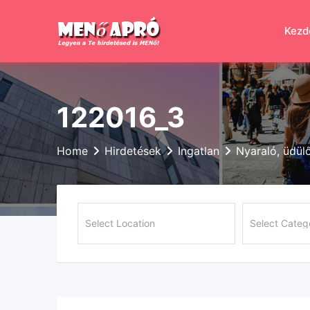
Skip
to
Kezd
content
122016_3
Home
Hirdetések
Ingatlan
Nyaraló, üdül