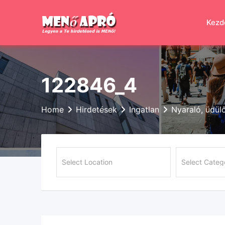
Skip
to
Kezd
content
122846_4
Home
Hirdetések
Ingatlan
Nyaraló, üdül