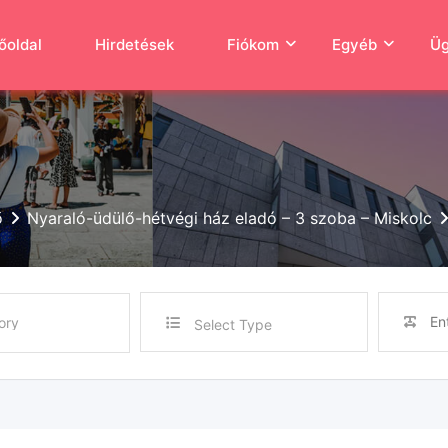
őoldal
Hirdetések
Fiókom
Egyéb
Üg
ő
Nyaraló-üdülő-hétvégi ház eladó – 3 szoba – Miskolc
Select Type