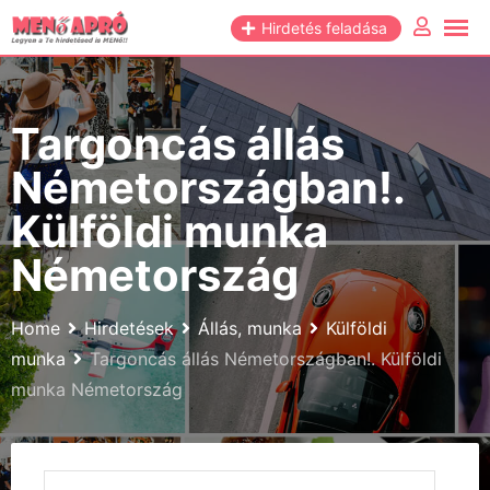
Skip
Hirdetés feladása
to
content
Targoncás állás
Németországban!.
Külföldi munka
Németország
Home
Hirdetések
Állás, munka
Külföldi
munka
Targoncás állás Németországban!. Külföldi
munka Németország