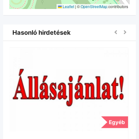
Leaflet
|
©
OpenStreetMap
contributors
Hasonló hirdetések
Egyéb
E