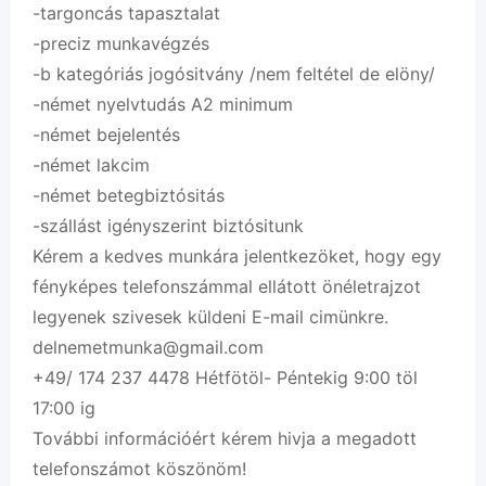
-targoncás tapasztalat
-preciz munkavégzés
-b kategóriás jogósitvány /nem feltétel de elöny/
-német nyelvtudás A2 minimum
-német bejelentés
-német lakcim
-német betegbiztósitás
-szállást igényszerint biztósitunk
Kérem a kedves munkára jelentkezöket, hogy egy
fényképes telefonszámmal ellátott önéletrajzot
legyenek szivesek küldeni E-mail cimünkre.
delnemetmunka@gmail.com
+49/ 174 237 4478 Hétfötöl- Péntekig 9:00 töl
17:00 ig
További információért kérem hivja a megadott
telefonszámot köszönöm!