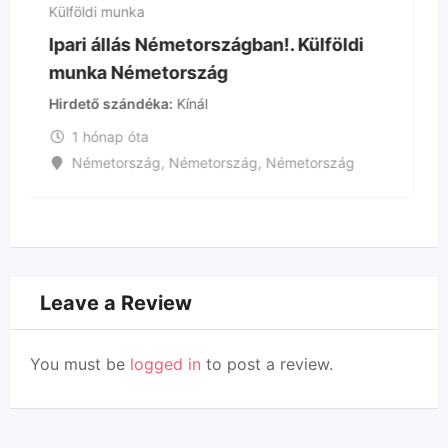
Külföldi munka
öldi
Szemetes autó mellé rakodó állás
Németországban!. Külföldi munka
Németország
Hirdető szándéka
Kínál
zág
1 hónap óta
Németország
,
Németország
,
Németország
Leave a Review
You must be
logged in
to post a review.