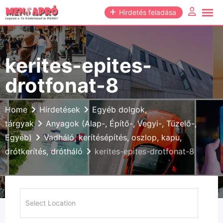
Skip
Hirdetés feladása
to
content
kerites-epites-
drotfonat-8
Home
Hirdetések
Egyéb dolgok,
tárgyak
Anyagok (Alap-, Építő-, Vegyi-, Tüzelő-,
Egyéb)
Vadháló, kerítésépítés, oszlop, kapu,
drótkerítés, drótháló
kerites-epites-drotfonat-8