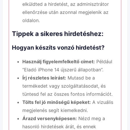
elküldted a hirdetést, az adminisztrátor
ellenőrzése után azonnal megjelenik az
oldalon.
Tippek a sikeres hirdetéshez:
Hogyan készíts vonzó hirdetést?
Használj figyelemfelkeltő címet:
Például
“Eladó iPhone 14 újszerű állapotban”.
Írj részletes leírást:
Mutasd be a
termékedet vagy szolgáltatásodat, és
tüntesd fel az összes fontos információt.
Tölts fel jó minőségű képeket:
A vizuális
megjelenés segít kiemelkedni.
Árazd versenyképesen:
Nézd meg a
hasonló hirdetések árát, és ennek