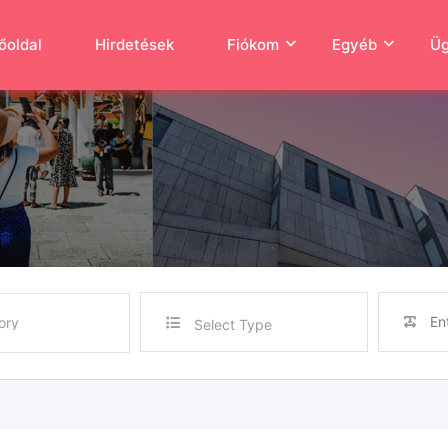
őoldal
Hirdetések
Fiókom
Egyéb
Üg
Select Type