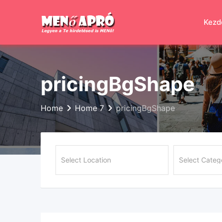
Skip
to
Kezd
content
pricingBgShape
Home
Home 7
pricingBgShape