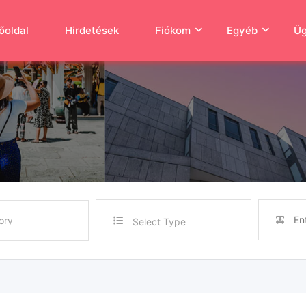
őoldal
Hirdetések
Fiókom
Egyéb
Üg
Select Type