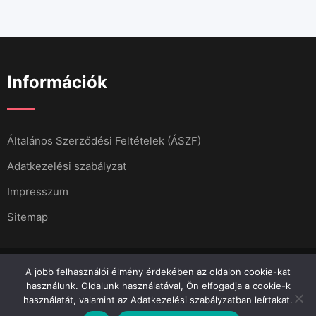
Információk
Általános Szerződési Feltételek (ÁSZF)
Adatkezelési szabályzat
Impresszum
Sitemap
A jobb felhasználói élmény érdekében az oldalon cookie-kat
használunk. Oldalunk használatával, Ön elfogadja a cookie-k
használatát, valamint az Adatkezelési szabályzatban leírtakat.
Minden jog fenntartva 2023.
Menő Apró