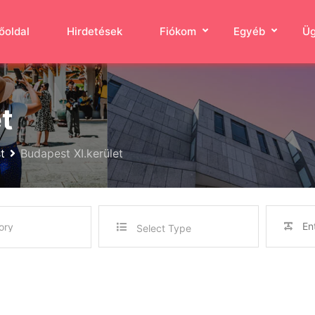
őoldal
Hirdetések
Fiókom
Egyéb
Üg
t
t
Budapest XI.kerület
Select Type