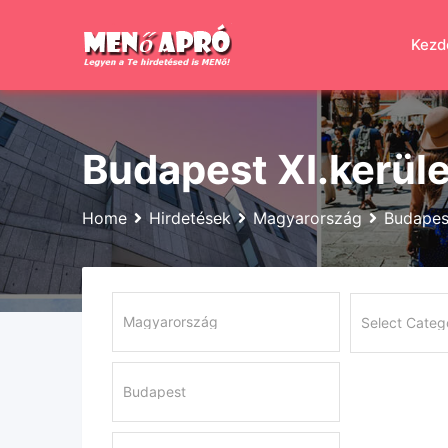
Skip
to
Kezd
content
Budapest XI.kerüle
Home
Hirdetések
Magyarország
Budapes