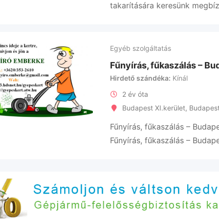
takarítására keresünk megbí
Egyéb szolgáltatás
Fűnyírás, fűkaszálás – Bud
Hirdető szándéka
Kínál
2 év óta
Budapest XI.kerület
,
Budapes
Fűnyírás, fűkaszálás – Budapes
Fűnyírás, fűkaszálás – Budape