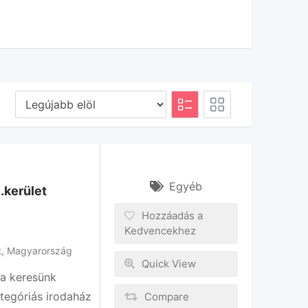
Egyéb
.kerület
Hozzáadás a
Kedvencekhez
t
,
Magyarország
Quick View
ra keresünk
ategóriás irodaház
Compare