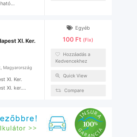
zható…
Egyéb
100
Ft
(Fix)
apest XI. Ker.
Hozzáadás a
Kedvencekhez
t
,
Magyarország
Quick View
t XI. Ker.
st XI. ker.…
Compare