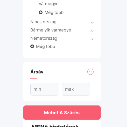
vármegye
Még több
Nincs ország
Bármelyik vármegye
Németország
Még több
Ársáv
Mehet A Szűrés
MENő hirdetések