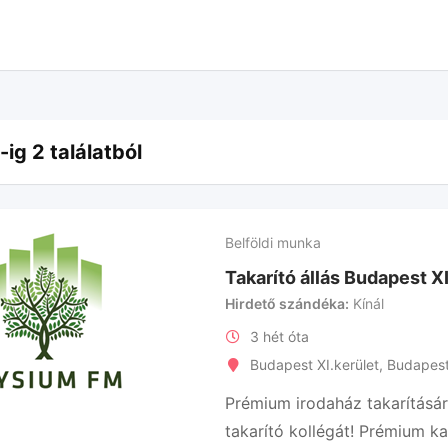
-ig 2 találatból
Belföldi munka
Takarító állás Budapest XI
Hirdető szándéka
Kínál
3 hét óta
Budapest XI.kerület
,
Budapes
Prémium irodaház takarításá
takarító kollégát! Prémium k