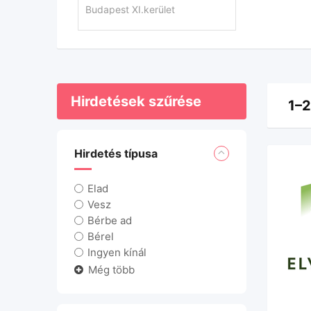
Hirdetések szűrése
1–2
Hirdetés típusa
Elad
Vesz
Bérbe ad
Bérel
Ingyen kínál
Még több