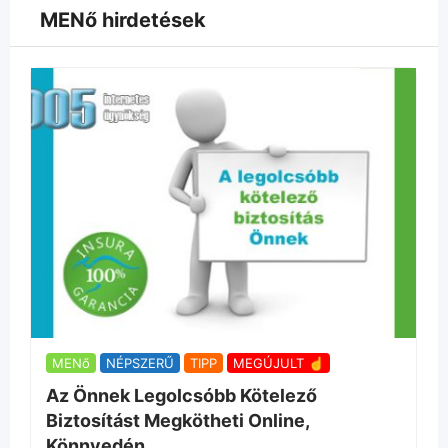
MENő hirdetések
MENő
NÉPSZERŰ
TIPP
MEGÚJULT ☝
Az Önnek Legolcsóbb Kötelező
Biztosítást Megkötheti Online,
Könnyedén.