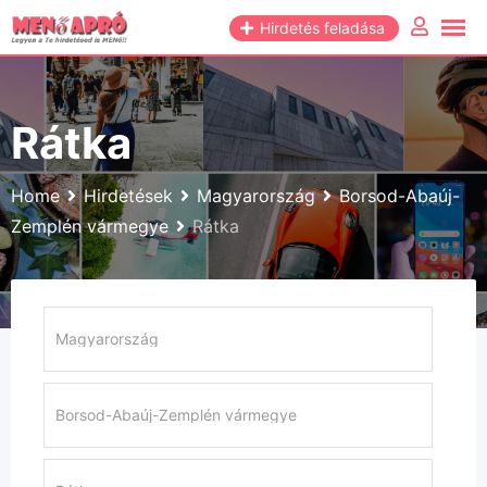
Skip
Hirdetés feladása
to
content
Rátka
Home
Hirdetések
Magyarország
Borsod-Abaúj-
Zemplén vármegye
Rátka