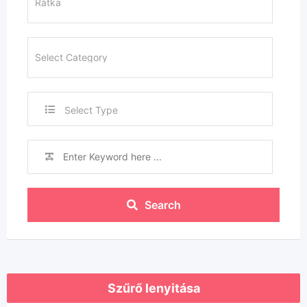
Select Type
Search
Szűrő lenyitása