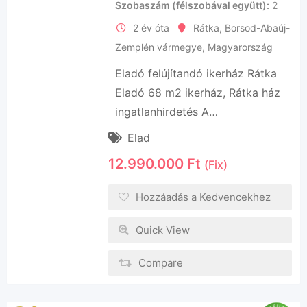
Szobaszám (félszobával együtt)
2
2 év óta
Rátka
,
Borsod-Abaúj-
Zemplén vármegye
,
Magyarország
Eladó felújítandó ikerház Rátka
Eladó 68 m2 ikerház, Rátka ház
ingatlanhirdetés A…
Elad
12.990.000
Ft
(Fix)
Hozzáadás a Kedvencekhez
Quick View
Compare