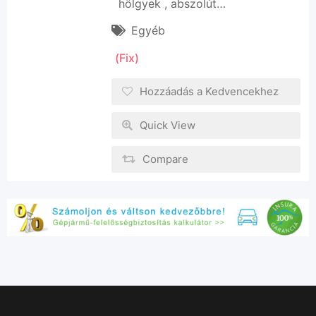
hölgyek , abszolút…
Egyéb
(Fix)
Hozzáadás a Kedvencekhez
Quick View
Compare