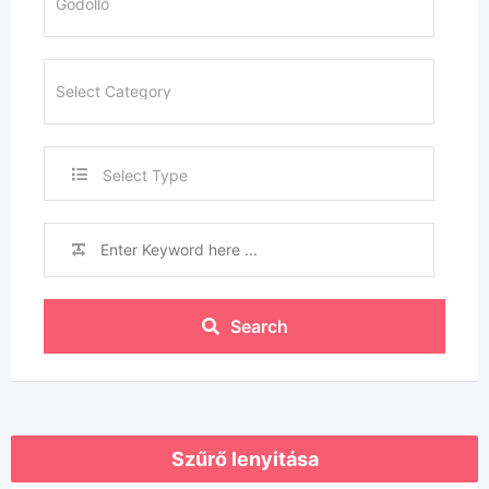
Select Type
Search
Szűrő lenyitása