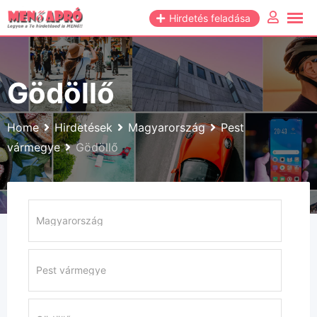
Skip
Hirdetés feladása
to
content
Gödöllő
Home
Hirdetések
Magyarország
Pest
vármegye
Gödöllő