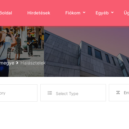
őoldal
Hirdetések
Fiókom
Egyéb
Üg
rmegye
Halásztelek
Select Type