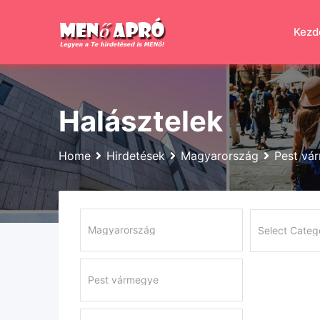
Skip
to
Kezd
content
Halásztelek
Home
Hirdetések
Magyarország
Pest vá