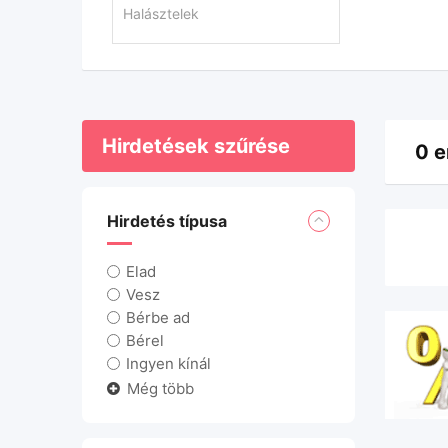
Hirdetések szűrése
0 e
Hirdetés típusa
Elad
Vesz
Bérbe ad
Bérel
Ingyen kínál
Még több