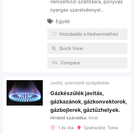
nemzetközi szállításra, ponyvás
nyerges szerelvénnyel…
Egyéb
Hozzáadás a Kedvencekhez
Quick View
Compare
Javító, szervizelő szolgáltatás
Gázkészülék javítás,
gázkazánok, gázkonvektorok,
gázbojlerek, gáztűzhelyek.
Hirdető szándéka
Kínál
1 év óta
Szekszárd
,
Tolna