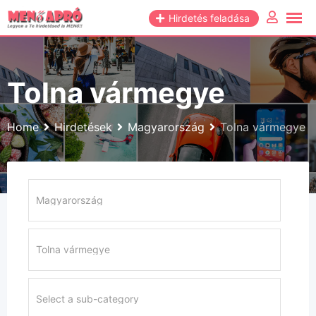
Skip
Hirdetés feladása
to
content
Tolna vármegye
Home
Hirdetések
Magyarország
Tolna vármegye