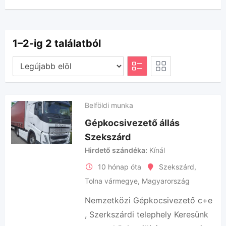
1–2-ig 2 találatból
Belföldi munka
Gépkocsivezető állás
Szekszárd
Hirdető szándéka
Kínál
10 hónap óta
Szekszárd
,
Tolna vármegye
,
Magyarország
Nemzetközi Gépkocsivezető c+e
, Szerkszárdi telephely Keresünk