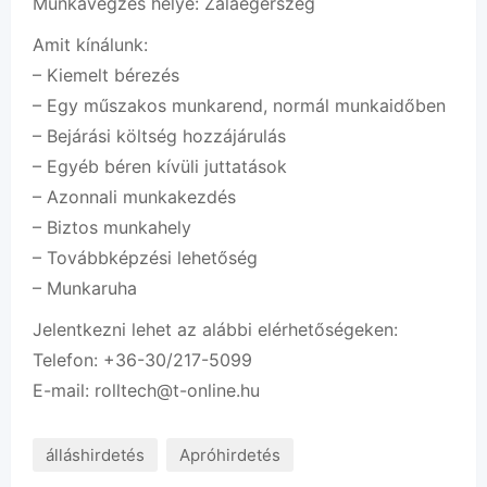
Munkavégzés helye: Zalaegerszeg
Amit kínálunk:
– Kiemelt bérezés
– Egy műszakos munkarend, normál munkaidőben
– Bejárási költség hozzájárulás
– Egyéb béren kívüli juttatások
– Azonnali munkakezdés
– Biztos munkahely
– Továbbképzési lehetőség
– Munkaruha
Jelentkezni lehet az alábbi elérhetőségeken:
Telefon: +36-30/217-5099
E-mail: rolltech@t-online.hu
álláshirdetés
Apróhirdetés