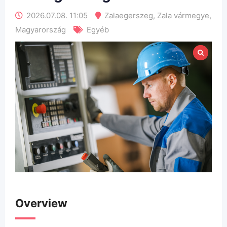
2026.07.08. 11:05
Zalaegerszeg
,
Zala vármegye
,
Magyarország
Egyéb
Overview