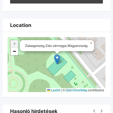
Location
+
×
Zalaegerszeg,Zala vármegye,Magyarország
−
Leaflet
|
©
OpenStreetMap
contributors
Hasonló hirdetések