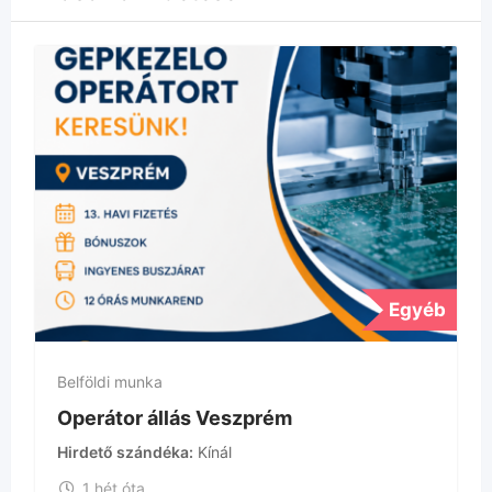
Egyéb
Belföldi munka
Operátor állás Veszprém
Hirdető szándéka
Kínál
1 hét óta