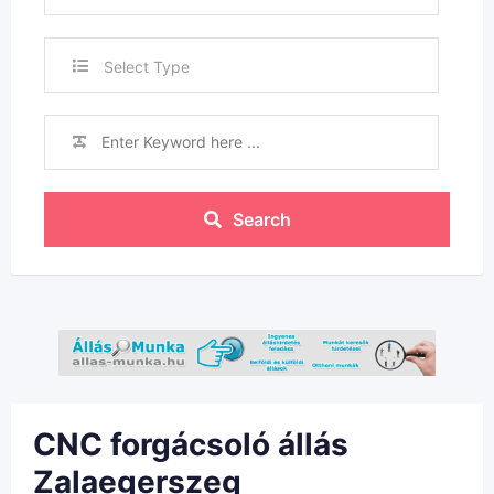
Select Type
Search
CNC forgácsoló állás
Zalaegerszeg