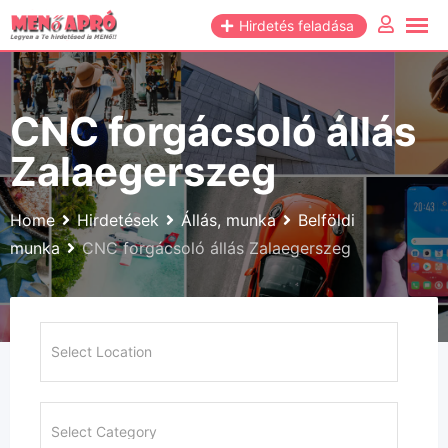
Skip
Hirdetés feladása
to
content
CNC forgácsoló állás
Zalaegerszeg
Home
Hirdetések
Állás, munka
Belföldi
munka
CNC forgácsoló állás Zalaegerszeg