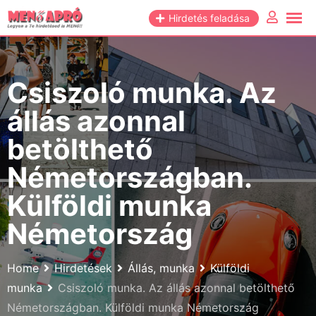
Skip
Hirdetés feladása
to
content
Csiszoló munka. Az
állás azonnal
betölthető
Németországban.
Külföldi munka
Németország
Home
Hirdetések
Állás, munka
Külföldi
munka
Csiszoló munka. Az állás azonnal betölthető
Németországban. Külföldi munka Németország