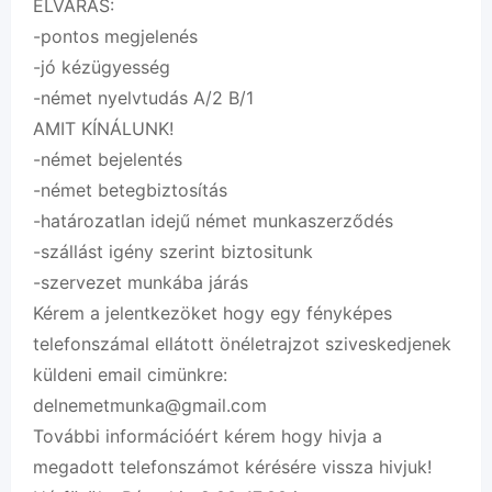
ELVÁRÁS:
-pontos megjelenés
-jó kézügyesség
-német nyelvtudás A/2 B/1
AMIT KÍNÁLUNK!
-német bejelentés
-német betegbiztosítás
-határozatlan idejű német munkaszerződés
-szállást igény szerint biztositunk
-szervezet munkába járás
Kérem a jelentkezöket hogy egy fényképes
telefonszámal ellátott önéletrajzot sziveskedjenek
küldeni email cimünkre:
delnemetmunka@gmail.com
További információért kérem hogy hivja a
megadott telefonszámot kérésére vissza hivjuk!