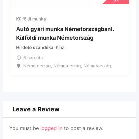
Külföldi munka
Kül
Autó gyári munka Németországban!.
Ipa
Külföldi munka Németország
mu
Hirdető szándéka
Kínál
Hir
6 nap óta
Németország
,
Németország
,
Németország
Leave a Review
You must be
logged in
to post a review.