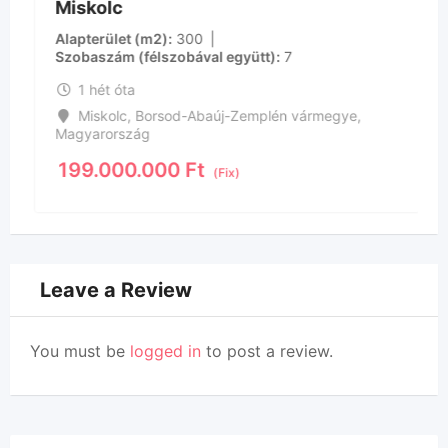
Miskolc
Alapterület (m2)
300
Szobaszám (félszobával együtt)
7
1 hét óta
Miskolc
,
Borsod-Abaúj-Zemplén vármegye
,
Magyarország
199.000.000
Ft
(Fix)
Leave a Review
You must be
logged in
to post a review.