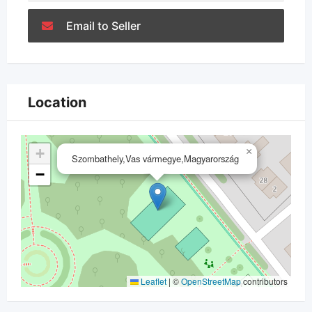
Email to Seller
Location
+
×
Szombathely,Vas vármegye,Magyarország
−
Leaflet
|
©
OpenStreetMap
contributors