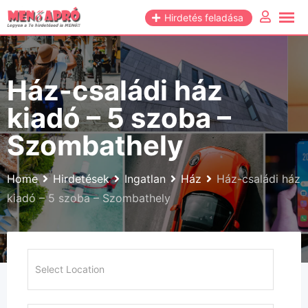
Skip
Hirdetés feladása
to
content
Ház-családi ház
kiadó – 5 szoba –
Szombathely
Home
Hirdetések
Ingatlan
Ház
Ház-családi ház
kiadó – 5 szoba – Szombathely