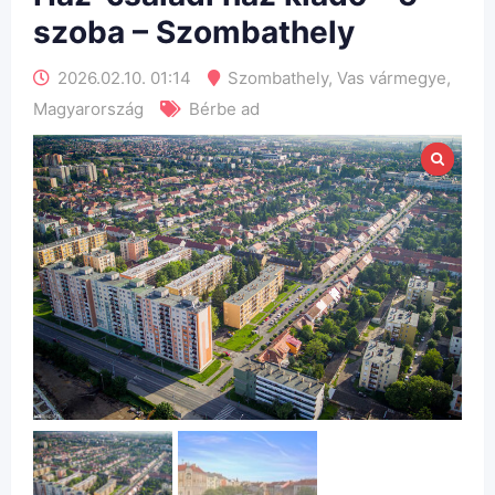
szoba – Szombathely
2026.02.10. 01:14
Szombathely
,
Vas vármegye
,
Magyarország
Bérbe ad