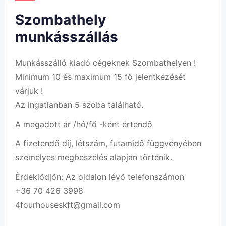
Szombathely
munkásszállás
Munkásszálló kiadó cégeknek Szombathelyen !
Minimum 10 és maximum 15 fő jelentkezését
várjuk !
Az ingatlanban 5 szoba található.
A megadott ár /hó/fő -ként értendő
A fizetendő díj, létszám, futamidő függvényében
személyes megbeszélés alapján történik.
Èrdeklődjőn: Az oldalon lévő telefonszámon
+36 70 426 3998
4fourhouseskft@gmail.com