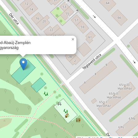
×
od-Abaúj-Zemplén
gyarország