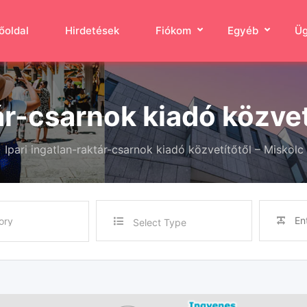
őoldal
Hirdetések
Fiókom
Egyéb
Üg
ár-csarnok kiadó közvet
Ipari ingatlan-raktár-csarnok kiadó közvetítőtől – Miskolc
Select Type