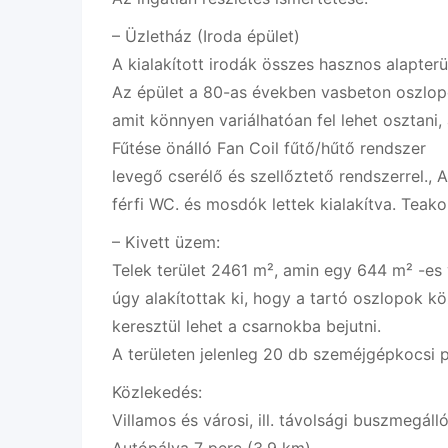
– Üzletház (Iroda épület)
A kialakított irodák összes hasznos alapte
Az épület a 80-as években vasbeton oszlopos
amit könnyen variálhatóan fel lehet osztani
Fűtése önálló Fan Coil fűtő/hűtő rendszer
levegő cserélő és szellőztető rendszerrel., 
férfi WC. és mosdók lettek kialakítva. Teak
– Kivett üzem:
Telek terület 2461 m², amin egy 644 m² -es 
úgy alakítottak ki, hogy a tartó oszlopok k
keresztül lehet a csarnokba bejutni.
A területen jelenleg 20 db szeméjgépkocsi p
Közlekedés:
Villamos és városi, ill. távolsági buszmegál
Autópálya 7 perc (3,9 km)