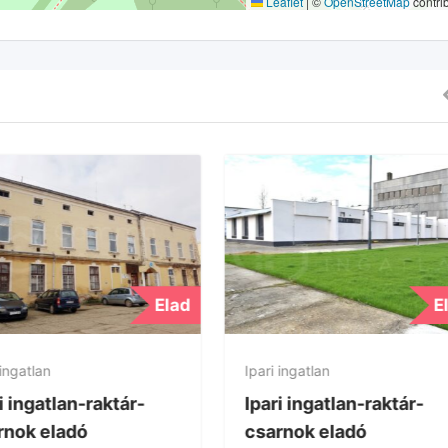
Leaflet
|
©
OpenStreetMap
contri
Elad
E
 ingatlan
Ipari ingatlan
i ingatlan-raktár-
Ipari ingatlan-raktár-
rnok eladó
csarnok eladó