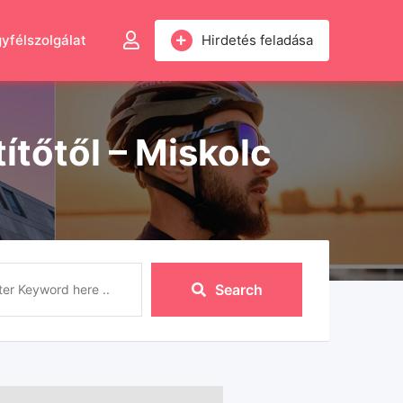
yfélszolgálat
Hirdetés feladása
ítőtől – Miskolc
Search