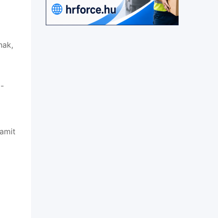
nak,
ő-
 amit