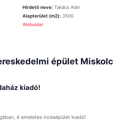
Hirdető neve:
Takács Alán
Alapterület (m2):
3500
Weboldal
 kereskedelmi épület Miskolc
aház kiadó!
ában, 4 emeletes irodaépület kiadó!