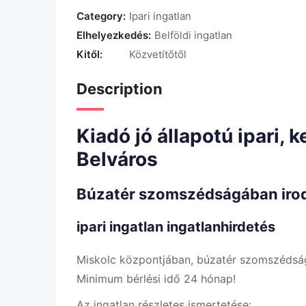
Category:
Ipari ingatlan
Elhelyezkedés:
Belföldi ingatlan
Kitől:
Közvetítőtől
Description
Kiadó jó állapotú ipari,
Belváros
Búzatér szomszédságában irod
ipari ingatlan ingatlanhirdetés
Miskolc központjában, búzatér szomszédság
Minimum bérlési idő 24 hónap!
Az ingatlan részletes ismertetése: