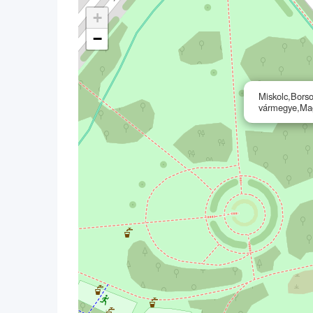
+
−
Miskolc,Bors
vármegye,Ma