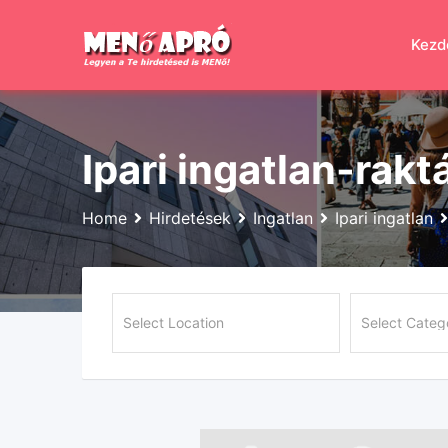
Skip
to
Kezd
content
Ipari ingatlan-rakt
Home
Hirdetések
Ingatlan
Ipari ingatlan