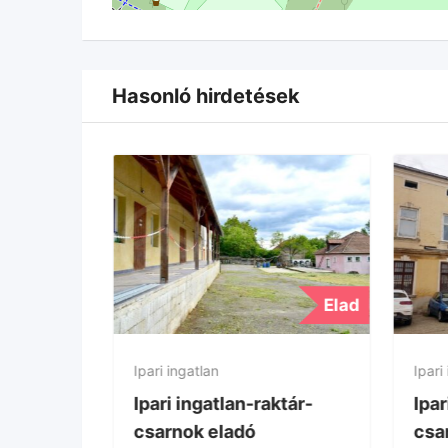
Hasonló hirdetések
Elad
Ipari ingatlan
Ipari
Ipari ingatlan-raktár-
Ipar
csarnok eladó
csa