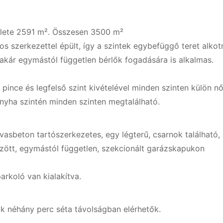
rülete 2591 m². Összesen 3500 m²
 szerkezettel épült, így a szintek egybefüggő teret alkot
, akár egymástól független bérlők fogadására is alkalmas.
A pince és legfelső szint kivételével minden szinten külön n
onyha szintén minden szinten megtalálható.
vasbeton tartószerkezetes, egy légterű, csarnok található,
özött, egymástól független, szekcionált garázskapukon
arkoló van kialakítva.
lók néhány perc séta távolságban elérhetők.