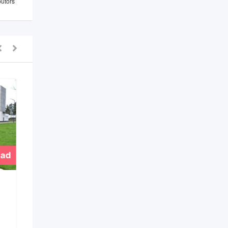
butors
lad
Elad
Ipari ingatlan
Ipari ingatlan-raktár-
csarnok eladó