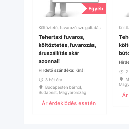
Egyéb
Költöztető, fuvarozó szolgáltatás
Költö
Tehertaxi fuvaros,
Tehe
költöztetés, fuvarozás,
költ
áruszállítás akár
búto
azonnal!
Hird
Hirdető szándéka
Kínál
2
M
3 hét óta
Magy
Budapesten bárhol
,
Budapest
,
Magyarország
Ár
Ár érdeklődés esetén