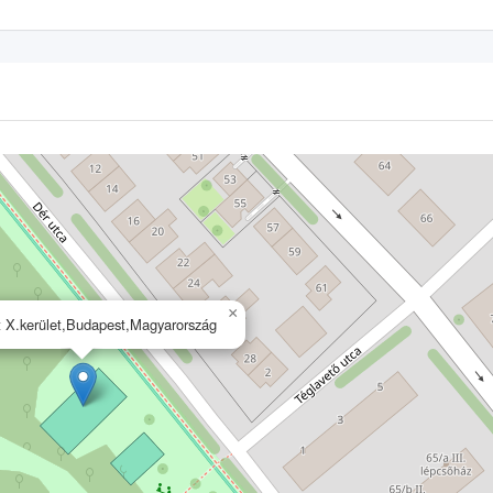
×
 X.kerület,Budapest,Magyarország