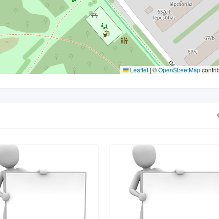
Leaflet
|
©
OpenStreetMap
contri