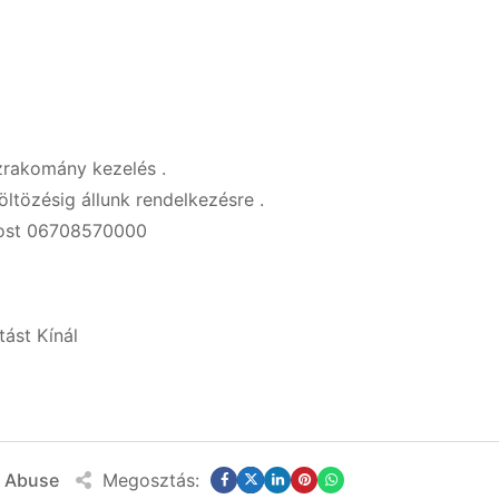
szrakomány kezelés .
öltözésig állunk rendelkezésre .
 Most 06708570000
tást Kínál
t Abuse
Megosztás: