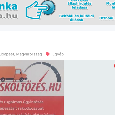
udapest
,
Magyarország
Egyéb