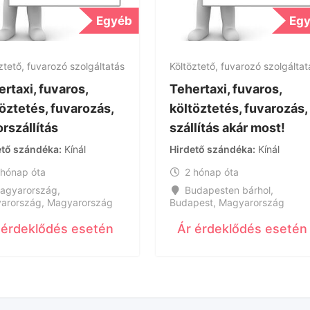
Egyéb
Eg
ztető, fuvarozó szolgáltatás
Költöztető, fuvarozó szolgáltat
rtaxi, fuvaros,
Tehertaxi, fuvaros,
öztetés, fuvarozás,
költöztetés, fuvarozás,
rszállítás
szállítás akár most!
ető szándéka
Kínál
Hirdető szándéka
Kínál
 hónap óta
2 hónap óta
agyarország
,
Budapesten bárhol
,
arország
,
Magyarország
Budapest
,
Magyarország
 érdeklődés esetén
Ár érdeklődés esetén