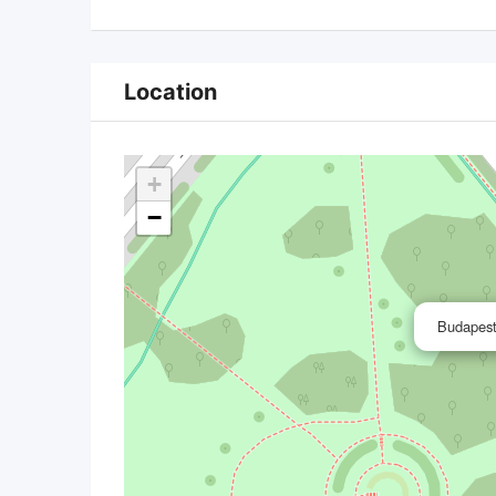
Location
+
−
Budapest