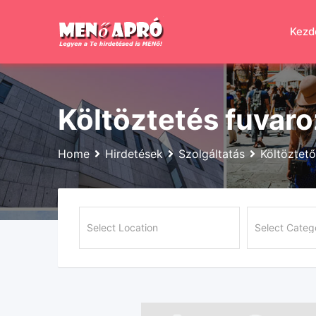
Skip
to
Kezd
content
Költöztetés fuvar
Home
Hirdetések
Szolgáltatás
Költöztető