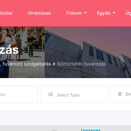
őoldal
Hirdetések
Fiókom
Egyéb
Üg
ozás
, fuvarozó szolgáltatás
Költöztetés fuvarozás
Select Type