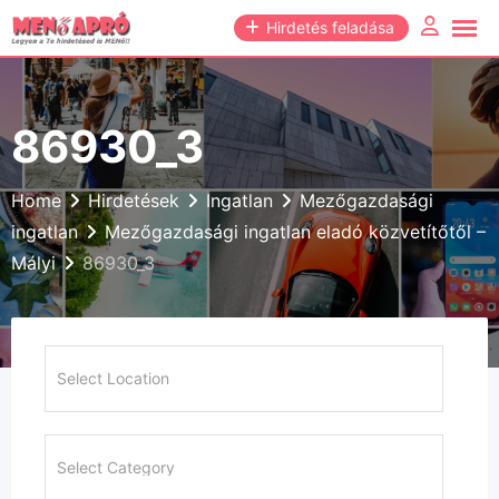
Skip
Hirdetés feladása
to
content
86930_3
Home
Hirdetések
Ingatlan
Mezőgazdasági
ingatlan
Mezőgazdasági ingatlan eladó közvetítőtől –
Mályi
86930_3