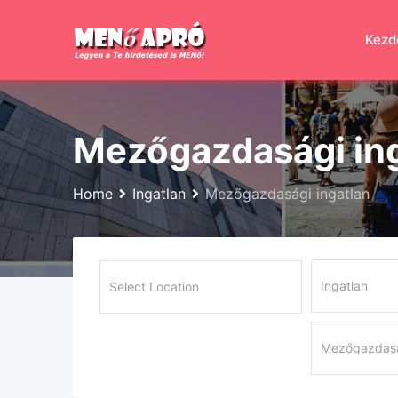
Skip
to
Kezd
content
Mezőgazdasági in
Home
Ingatlan
Mezőgazdasági ingatlan