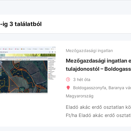
-ig 3 találatból
Mezőgazdasági ingatlan
Mezőgazdasági ingatlan 
tulajdonostól – Boldogas
3 hét óta
Boldogasszonyfa
,
Baranya v
Magyarország
Eladó akác erdő osztatlan 
Ft/ha Eladó akác erdő oszta