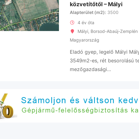
közvetítőtől – Mályi
Alapterület (m2)
3500
4 év óta
Mályi
,
Borsod-Abaúj-Zemplén
Magyarország
Eladó gyep, legelő Mályi Mály
3549m2-es, rét besorolású te
mezőgazdasági…