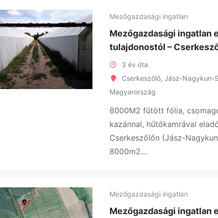
Mezőgazdasági ingatlan
Mezőgazdasági ingatlan 
tulajdonostól – Cserkesz
3 év óta
Cserkeszőlő
,
Jász-Nagykun-S
Magyarország
8000M2 fűtött fólia, csomago
kazánnal, hűtőkamrával elad
Cserkeszőlőn (Jász-Nagyku
8000m2…
Mezőgazdasági ingatlan
Mezőgazdasági ingatlan 