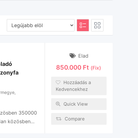
Elad
eladó
850.000
Ft
(Fix)
szonyfa
Hozzáadás a
Kedvencekhez
ármegye
,
Quick View
közösben 350000
Compare
tlan közösben…