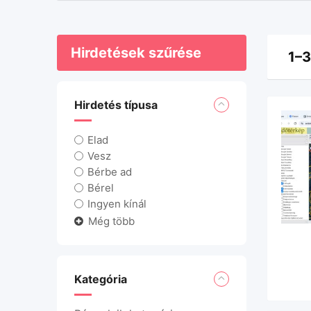
Hirdetések szűrése
1–3
Hirdetés típusa
Elad
Vesz
Bérbe ad
Bérel
Ingyen kínál
Még több
Kategória