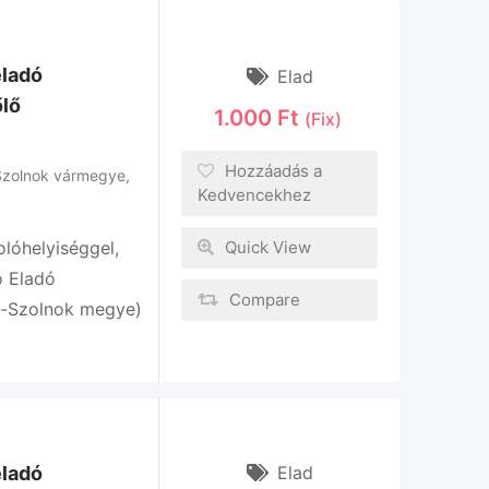
eladó
Elad
őlő
1.000
Ft
(Fix)
Hozzáadás a
zolnok vármegye
,
Kedvencekhez
lóhelyiséggel,
Quick View
ó Eladó
Compare
n-Szolnok megye)
Elad
eladó