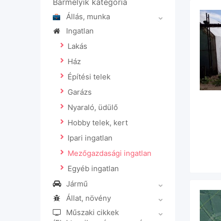
Bármelyik kategória
Állás, munka
Ingatlan
Lakás
Ház
Építési telek
Garázs
Nyaraló, üdülő
Hobby telek, kert
Ipari ingatlan
Mezőgazdasági ingatlan
Egyéb ingatlan
Jármű
Állat, növény
Műszaki cikkek