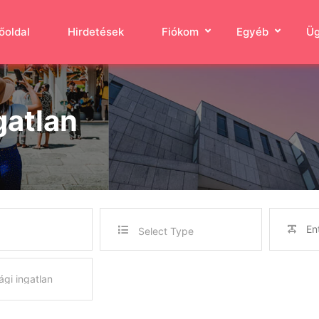
őoldal
Hirdetések
Fiókom
Egyéb
Üg
gatlan
Select Type