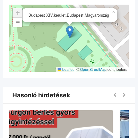
+
×
Budapest XIV.kerület,Budapest,Magyarország
−
Leaflet
|
©
OpenStreetMap
contributors
Hasonló hirdetések