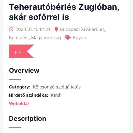
Teherautóbérlés Zuglóban,
akár sofőrrel is
2024.07.11. 14:21
Budapest XIV.kerület
,
Budapest
,
Magyarország
Egyéb
(Fix)
Overview
Category:
Kölcsönző szolgáltatás
Hirdető szándéka:
Kínál
Weboldal
Description