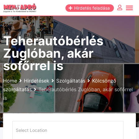
Skip
Hirdetés feladása
to
content
Teherautóbérlés
Zuglóban, akár
sofőrrel is
Home
Hirdetések
Szolgáltatás
Kölcsönző
szolgáltatás
Teherautóbérlés Zuglóban, akár sofőrrel
is