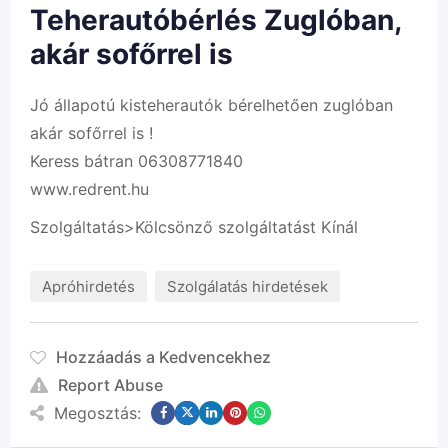
Teherautóbérlés Zuglóban,
akár sofőrrel is
Jó állapotú kisteherautók bérelhetően zuglóban
akár sofőrrel is !
Keress bátran 06308771840
www.redrent.hu
Szolgáltatás>Kölcsönző szolgáltatást Kínál
Apróhirdetés
Szolgálatás hirdetések
Hozzáadás a Kedvencekhez
Report Abuse
Megosztás: