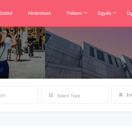
őoldal
Hirdetések
Fiókom
Egyéb
Üg
Select Type