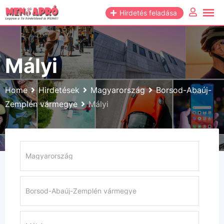
Skip
Hirdetés feladása
to
content
Mályi
Home
Hirdetések
Magyarország
Borsod-Abaúj-
Zemplén vármegye
Mályi