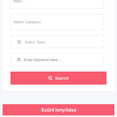
Select Type
Search
Szűrő lenyitása