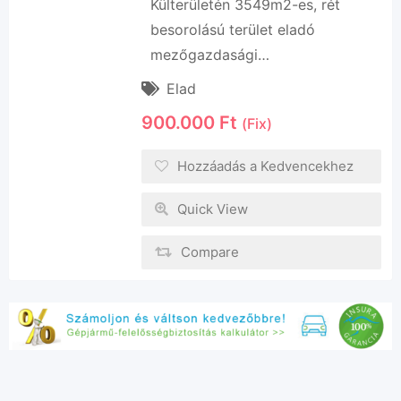
Külterületén 3549m2-es, rét
besorolású terület eladó
mezőgazdasági…
Elad
900.000
Ft
(Fix)
Hozzáadás a Kedvencekhez
Quick View
Compare