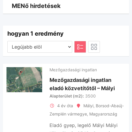
MENő hirdetések
hogyan 1 eredmény
Mezőgazdasági ingatlan
Mezőgazdasági ingatlan
eladó közvetítőtől – Mályi
Alapterület (m2)
3500
4 év óta
Mályi
,
Borsod-Abaúj-
Zemplén vármegye
,
Magyarország
Eladó gyep, legelő Mályi Mályi