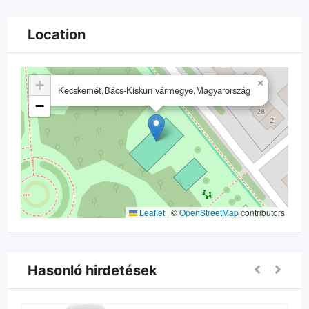
Location
+
×
Kecskemét,Bács-Kiskun vármegye,Magyarország
−
Leaflet
|
©
OpenStreetMap
contributors
Hasonló hirdetések