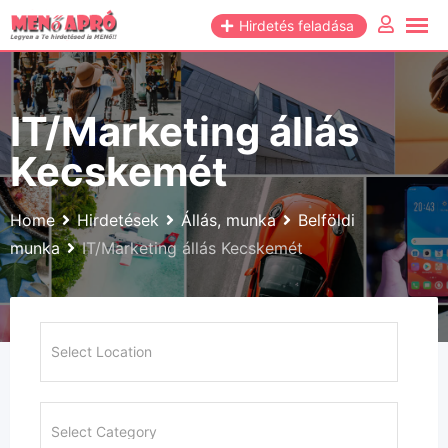
Skip
Hirdetés feladása
to
content
IT/Marketing állás
Kecskemét
Home
Hirdetések
Állás, munka
Belföldi
munka
IT/Marketing állás Kecskemét