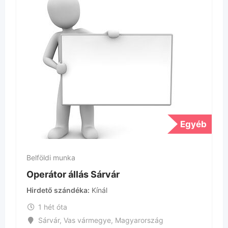
Egyéb
Belföldi munka
Operátor állás Veszprém
Hirdető szándéka
Kínál
1 hét óta
Veszprém
,
Veszprém vármegye
,
Magyaror
g